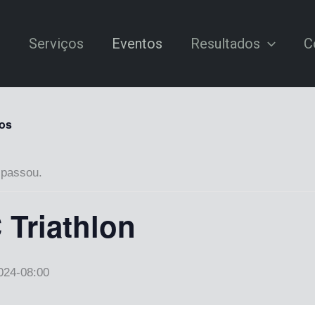
e
Serviços
Eventos
Resultados
C
os
 passou.
Triathlon
024-08:00